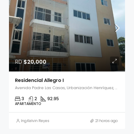
RD
$20,000
Residencial Allegro I
Avenida Padre Las Casas, Urbanización Henríquez, Santiago Oeste, Santiago, 51061, República Dominicana
3
2
92.95
APARTAMENTO
Ing.Kelvin Reyes
21 horas ago