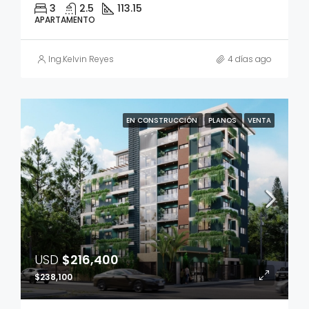
3
2.5
113.15
APARTAMENTO
Ing.Kelvin Reyes
4 días ago
EN CONSTRUCCIÓN
PLANOS
VENTA
USD
$216,400
$238,100