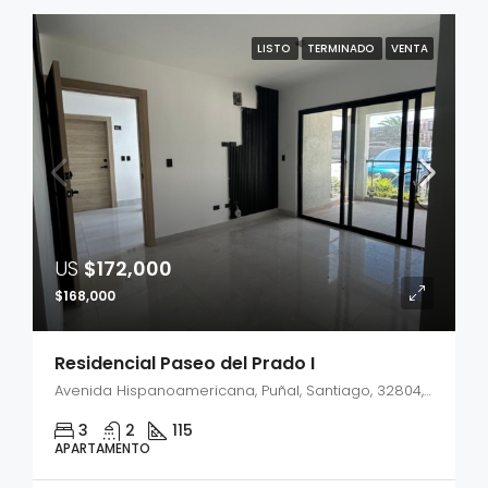
LISTO
TERMINADO
VENTA
US
$172,000
$168,000
Residencial Paseo del Prado I
Avenida Hispanoamericana, Puñal, Santiago, 32804, República Dominicana
3
2
115
APARTAMENTO