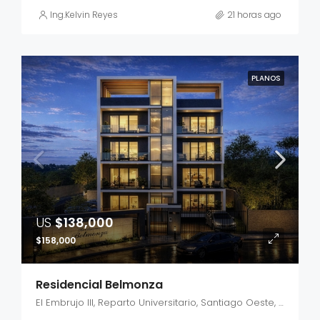
Ing.Kelvin Reyes
21 horas ago
PLANOS
US
$138,000
$158,000
Residencial Belmonza
El Embrujo III, Reparto Universitario, Santiago Oeste, Santiago, 51043, República Dominicana