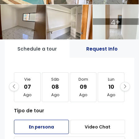
4+
Schedule a tour
Request Info
Vie
Sáb
Dom
Lun
M
07
08
09
10
1
Ago
Ago
Ago
Ago
A
Tipo de tour
En persona
Video Chat