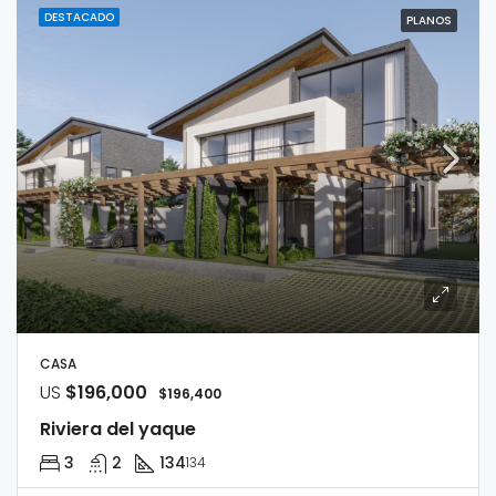
DESTACADO
PLANOS
CASA
US
$196,000
$196,400
Riviera del yaque
3
2
134
134