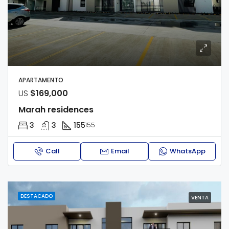
APARTAMENTO
US
$169,000
Marah residences
3
3
155
155
Call
Email
WhatsApp
DESTACADO
VENTA