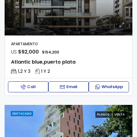
APARTAMENTO
US
$92,000
$154,200
Atlantic blue,puerto plata
1,2 Y 3
1 Y 2
Call
Email
WhatsApp
DESTACADO
PLANOS
VENTA