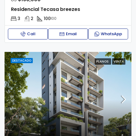
Residencial Tecasa breezes
3
2
100
100
Call
Email
WhatsApp
DESTACADO
PLANOS
VENTA