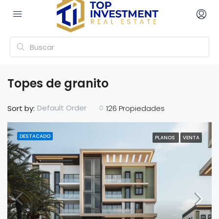
Topes de granito
Default Order
Sort by:
126 Propiedades
DESTACADO
PLANOS
VENTA