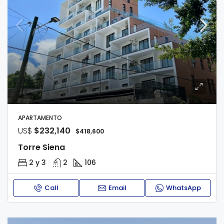
APARTAMENTO
US$
$232,140
$418,600
Torre Siena
2 y 3
2
106
Call
Email
WhatsApp