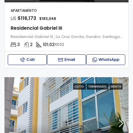
APARTAMENTO
US
$116,173
$183,048
Residencial Gabriel III
Residencial Gabriel III , La Cruz Gorda, Gurabo. Santiago de los caballeros
3
2
101.02
101.02
Call
Email
WhatsApp
LISTO
TERMINADO
VENTA