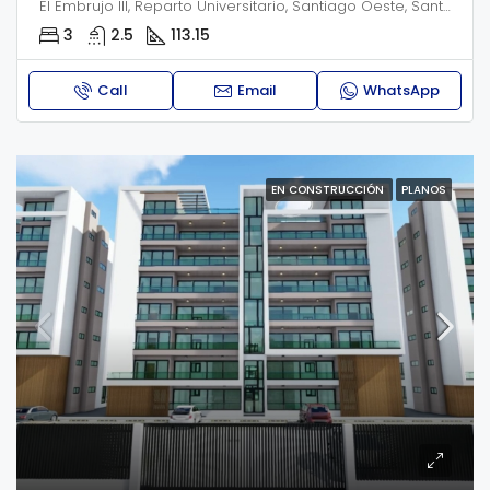
El Embrujo III, Reparto Universitario, Santiago Oeste, Santiago, 51043, República Dominicana
3
2.5
113.15
Call
Email
WhatsApp
EN CONSTRUCCIÓN
PLANOS