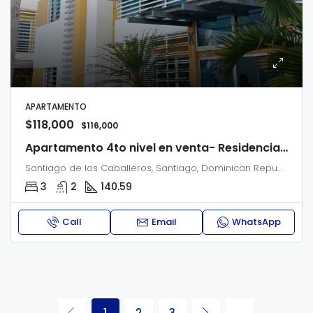
APARTAMENTO
$118,000
$116,000
Apartamento 4to nivel en venta- Residencial Gabriel I
Santiago de los Caballeros, Santiago, Dominican Republic
3
2
140.59
Call
Email
WhatsApp
1
2
3