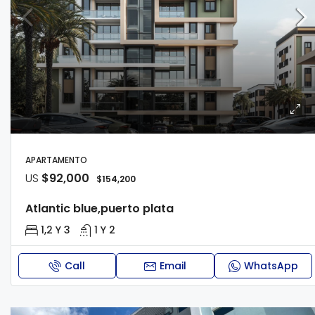
APARTAMENTO
US
$92,000
$154,200
Atlantic blue,puerto plata
1,2 Y 3
1 Y 2
Call
Email
WhatsApp