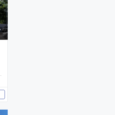
a Hispanoamericana, Puñal, Santiago, 32804, República Dominicana