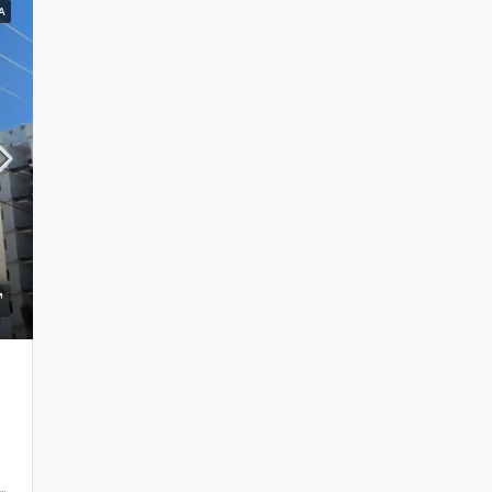
A
a Hispanoamericana, Puñal, Santiago, 32804, República Dominicana