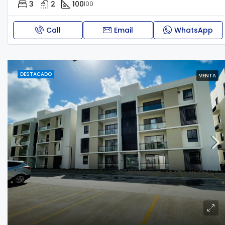
3
2
100
100
Call
Email
WhatsApp
DESTACADO
VENTA