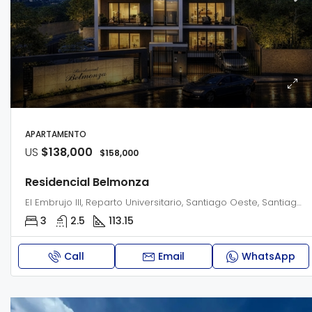
APARTAMENTO
US
$138,000
$158,000
Residencial Belmonza
El Embrujo III, Reparto Universitario, Santiago Oeste, Santiago, 51043, República Dominicana
3
2.5
113.15
Call
Email
WhatsApp