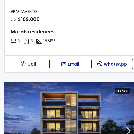
APARTAMENTO
US
$169,000
Marah residences
3
3
155
155
Call
Email
WhatsApp
PLANOS