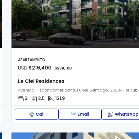
APARTAMENTO
USD
$216,400
$238,100
Le Ciel Residences
Avenid
3
2.5
131.9
Call
Email
WhatsApp