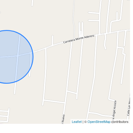
Leaflet
| ©
OpenStreetMap
contributors