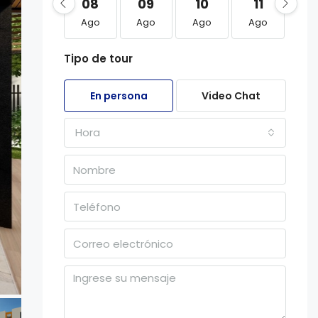
08
09
10
11
1
Ago
Ago
Ago
Ago
Ag
Tipo de tour
En persona
Video Chat
Hora