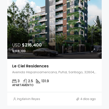
USD
$216,400
$238,100
Le Ciel Residences
Avenida Hispanoamericana, Puñal, Santiago, 32804, República Dominicana
3
2.5
131.9
APARTAMENTO
Ing.Kelvin Reyes
4 días ago