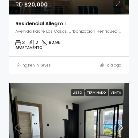
RD
$20,000
Residencial Allegro I
Avenida Padre Las Casas, Urbanización Henríquez, Santiago Oeste, Santiago, 51061, República Dominicana
3
2
92.95
APARTAMENTO
Ing.Kelvin Reyes
1 día ago
LISTO
TERMINADO
VENTA