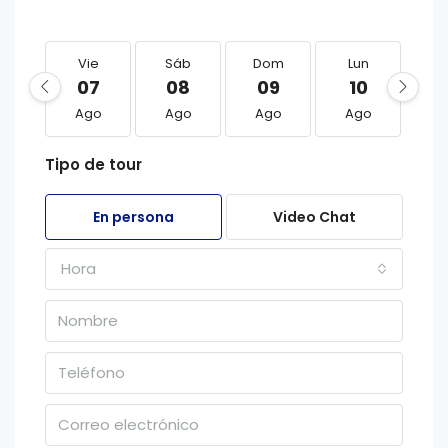
Vie
Sáb
Dom
Lun
M
07
08
09
10
1
Ago
Ago
Ago
Ago
A
Tipo de tour
En persona
Video Chat
Hora