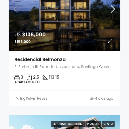
US
$138,000
$158,000
Residencial Belmonza
El Embrujo III, Reparto Universitario, Santiago Oeste, Santiago, 51043, República Dominicana
3
2.5
113.15
APARTAMENTO
Ing.Kelvin Reyes
4 días ago
EN CONSTRUCCIÓN
PLANOS
VENTA