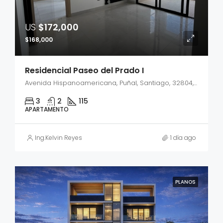
US
$172,000
$168,000
Residencial Paseo del Prado I
Avenida Hispanoamericana, Puñal, Santiago, 32804, República Dominicana
3
2
115
APARTAMENTO
Ing.Kelvin Reyes
1 día ago
PLANOS