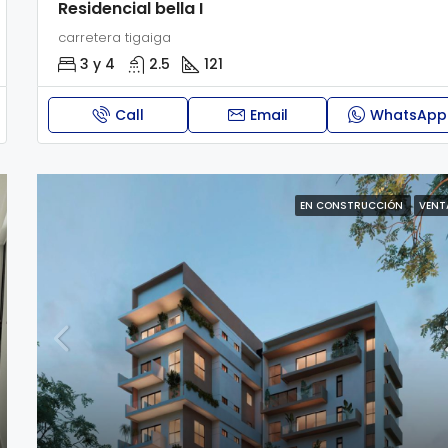
Residencial bella I
carretera tigaiga
3 y 4
2.5
121
Call
Email
WhatsApp
EN CONSTRUCCIÓN
VENT