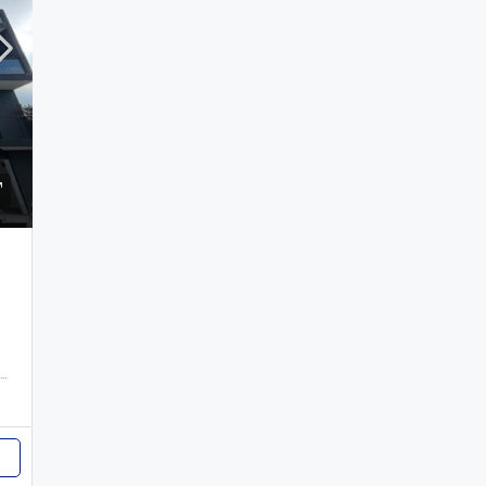
Hospital Metropolitano de Santiago (HOMS), Calle Marginal, Los Álamos, Santiago de los Caballeros, Santiago, 51063, República Dominicana