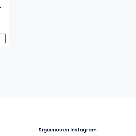
rreno disponible.
iago, 51500, República Dominicana
Síguenos en Instagram