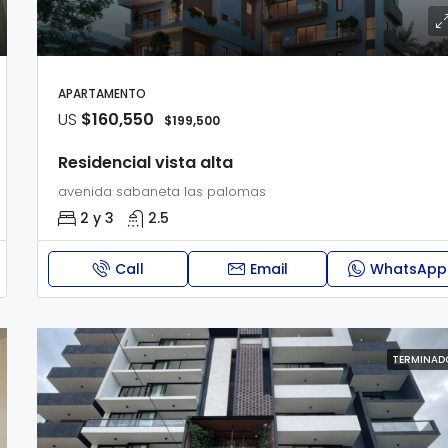
APARTAMENTO
US
$160,550
$199,500
Residencial vista alta
avenida sabaneta las palomas
2 y 3
2.5
Call
Email
WhatsApp
TERMINAD