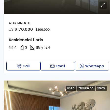
APARTAMENTO
US
$170,000
$200,000
Residencial floris
4
3
115 y 124
Call
Email
WhatsApp
LISTO
TERMINADO
VENTA