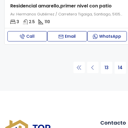
Residencial amarello,primer nivel con patio
Av. Hermanos Gutiérrez / Carretera Tigaiga, Santiago, 51052, República Dominicana
3
2.5
110
Call
Email
WhatsApp
13
14
Contacto