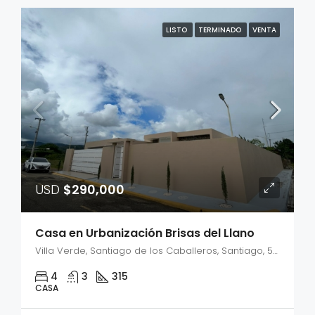
LISTO
TERMINADO
VENTA
USD
$290,000
Casa en Urbanización Brisas del Llano
Villa Verde, Santiago de los Caballeros, Santiago, 51061, República Dominicana
4
3
315
CASA