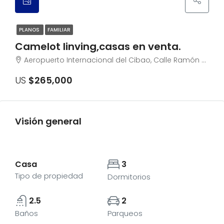
PLANOS
FAMILIAR
Camelot linving,casas en venta.
Aeropuerto Internacional del Cibao, Calle Ramón Matías Mella, Las Palomas, Licey al Medio, Santiago, 32803, República Dominicana
US
$265,000
Visión general
Casa
3
Tipo de propiedad
Dormitorios
2.5
2
Baños
Parqueos