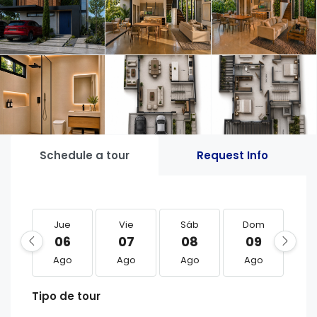
Schedule a tour
Request Info
Jue
Vie
Sáb
Dom
L
06
07
08
09
1
Ago
Ago
Ago
Ago
A
Tipo de tour