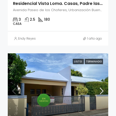
Residencial Vista Loma. Casas, Padre las casas
Avenida Paseo de los Choferes, Urbanización Buena Vista, Santiago de los Caballeros, Santiago, 51061, República Dominicana
3
2.5
180
CASA
Endy Reyes
1 año ago
LISTO
TERMINADO