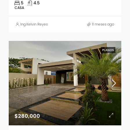
5
4.5
CASA
Ing.Kelvin Reyes
11 meses ago
PLANOS
$280,000