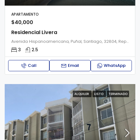
APARTAMENTO
$40,000
Residencial Livera
Avenida Hispanoamericana, Puñal, Santiago, 32804, República Dominicana
3
2.5
Call
Email
WhatsApp
ALQUILER
LISTO
TERMINADO