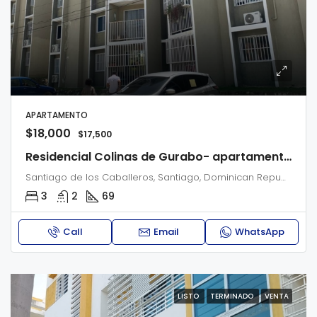
APARTAMENTO
$18,000
$17,500
Residencial Colinas de Gurabo- apartamento 2do nivel- Gurabo santiago de los caballeros.
Santiago de los Caballeros, Santiago, Dominican Republic
3
2
69
Call
Email
WhatsApp
LISTO
TERMINADO
VENTA