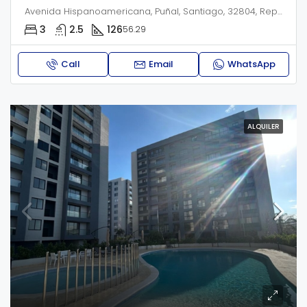
Avenida Hispanoamericana, Puñal, Santiago, 32804, República Dominicana
3
2.5
126
56.29
Call
Email
WhatsApp
ALQUILER