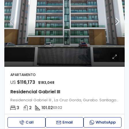
APARTAMENTO
US
$116,173
$183,048
Residencial Gabriel III
Residencial Gabriel III , La Cruz Gorda, Gurabo. Santiago de los caballeros
3
2
101.02
101.02
Call
Email
WhatsApp