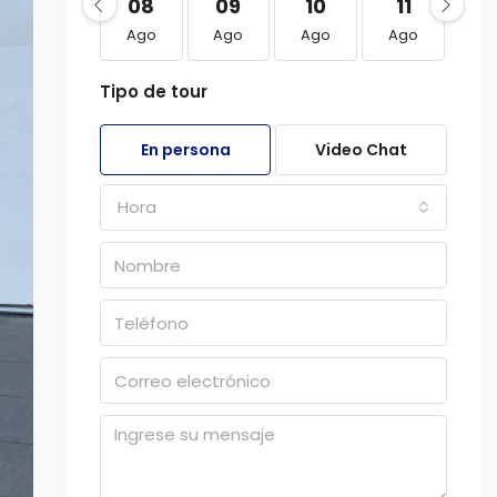
08
09
10
11
1
Ago
Ago
Ago
Ago
Ag
Tipo de tour
En persona
Video Chat
Hora