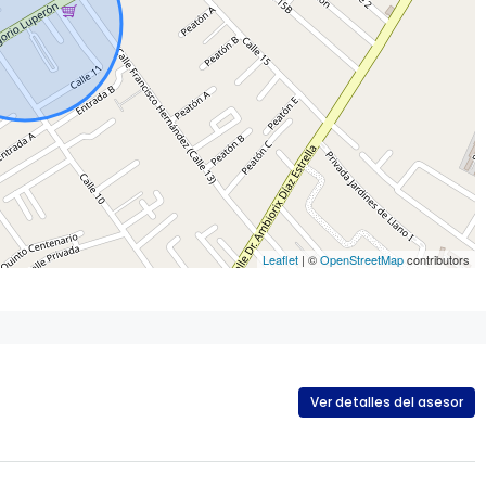
Leaflet
| ©
OpenStreetMap
contributors
Ver detalles del asesor