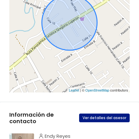
Leaflet
| ©
OpenStreetMap
contributors
Información de
Ver detalles del asesor
contacto
Endy Reyes