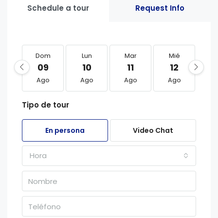
Schedule a tour
Request Info
Dom
Lun
Mar
Mié
J
09
10
11
12
1
Ago
Ago
Ago
Ago
A
Tipo de tour
En persona
Video Chat
Hora