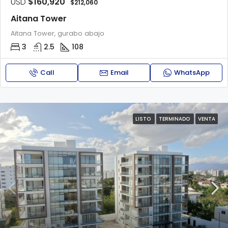
USD
$160,920
$212,060
Aitana Tower
Aitana Tower, gurabo abajo
3
2.5
108
Call
Email
WhatsApp
LISTO
TERMINADO
VENTA