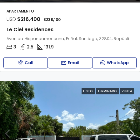
APARTAMENTO
USD
$216,400
$238,100
Le Ciel Residences
Avenida Hispanoamericana, Puñal, Santiago, 32804, República Dominicana
3
2.5
131.9
Call
Email
WhatsApp
LISTO
TERMINADO
VENTA