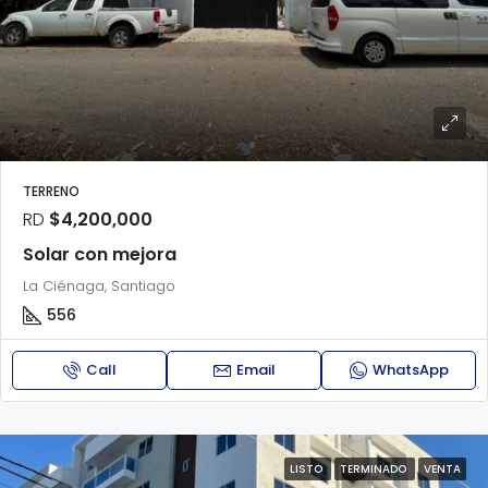
TERRENO
RD
$4,200,000
Solar con mejora
La Ciénaga, Santiago
556
Call
Email
WhatsApp
LISTO
TERMINADO
VENTA