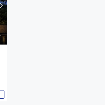
El Embrujo III, Reparto Universitario, Santiago Oeste, Santiago, 51043, República Dominicana