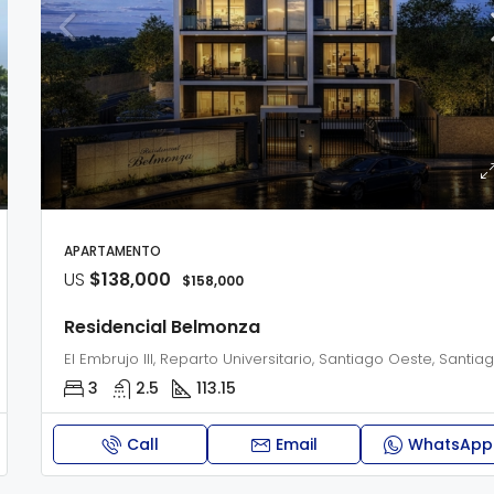
APARTAMENTO
US
$138,000
$158,000
Residencial Belmonza
3
2.5
113.15
Call
Email
WhatsApp