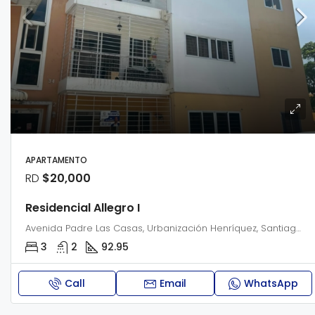
APARTAMENTO
RD
$20,000
Residencial Allegro I
Avenida Padre Las Casas, Urbanización Henríquez, Santiago Oeste, Santiago, 51061, República Dominicana
3
2
92.95
Call
Email
WhatsApp