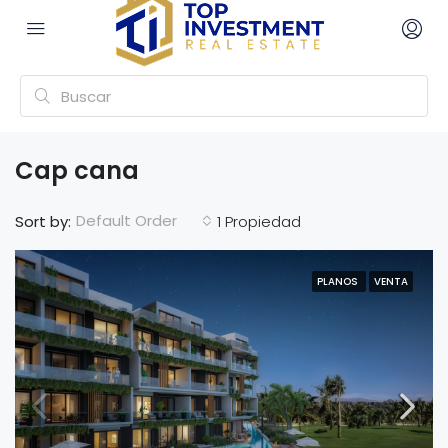
Cap cana
Default Order
Sort by:
1 Propiedad
PLANOS
VENTA